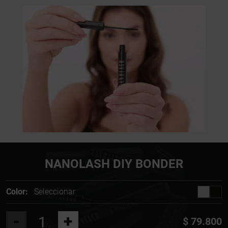
NANOLASH DIY BONDER
Color:
Seleccionar
-
+
$ 79.800