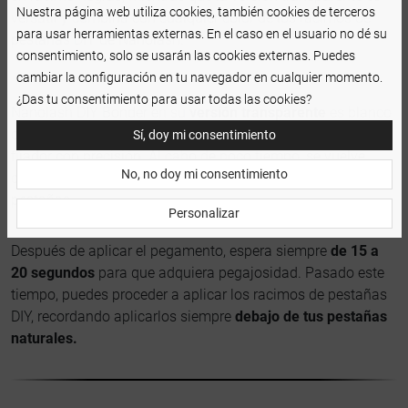
Nuestra página web utiliza cookies, también cookies de terceros
versátil y combina con cualquier color de los racimos de
para usar herramientas externas. En el caso en el usuario no dé su
pestañas DIY de Nanolash.
consentimiento, solo se usarán las cookies externas. Puedes
cambiar la configuración en tu navegador en cualquier momento.
¿Das tu consentimiento para usar todas las cookies?
Nanolash DIY Bonder en su
versión transparente
es blanco
cuando se aplica. Esto te permite dispensar la cantidad de
Sí, doy mi consentimiento
fijador con precisión. Al cabo de poco tiempo, se vuelve
No, no doy mi consentimiento
completamente transparente, sin dejar residuos en las
pestañas.
Personalizar
Después de aplicar el pegamento, espera siempre
de 15 a
20 segundos
para que adquiera pegajosidad. Pasado este
tiempo, puedes proceder a aplicar los racimos de pestañas
DIY, recordando aplicarlos siempre
debajo de tus pestañas
naturales.